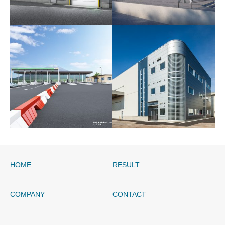
氷見市-小中一貫校
富山方面団月岡分団外器
具置場改築工事設計業務
委託
HOME
RESULT
中日本高速道路-新東名高
伊勢領製作所㈱工場増築
速
工事
COMPANY
CONTACT