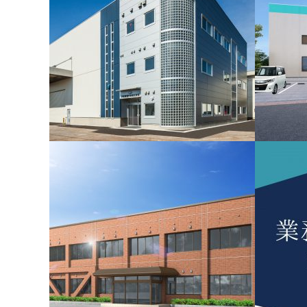
伊勢領製作所㈱工場増築工事
酒井鉄工