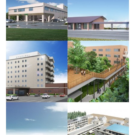
中日本高速道路-新東名高
伊勢領製作所㈱工場増築
速
工事
豊橋地区休憩施設トイレ
医療法人財団北聖会 北
他設計業務
聖病院新築工事設計監理
業務
ホテルプライム砺波イン