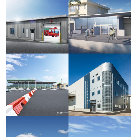
氷見市-小中一貫校
富山方面団月岡分団外器
具置場改築工事設計業務
委託