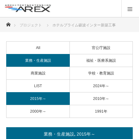
ホーム
プロジェクト
ホテルプライム砺波インター新築工事
All
官公庁施設
業務・生産施設
福祉・医療系施設
商業施設
学校・教育施設
LIST
2024年～
2015年～
2010年～
2000年～
1991年
業務・生産施設
,
2015年～